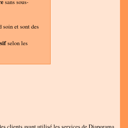
ce
sans sous-
d soin et sont des
sif
selon les
s clients ayant utilisé les services de Diaporama