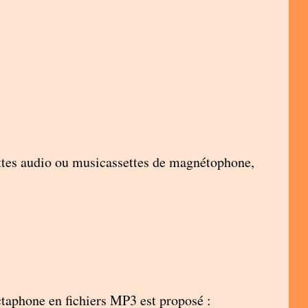
settes audio ou musicassettes de magnétophone,
ctaphone en fichiers MP3 est proposé :