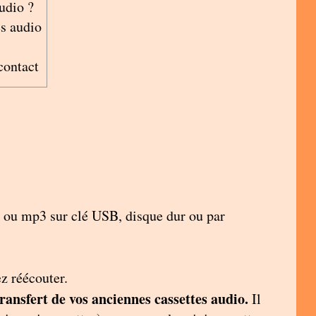
udio ?
es
audio
contact
D ou mp3 sur clé USB, disque dur ou par
z réécouter.
transfert de vos anciennes cassettes audio.
Il