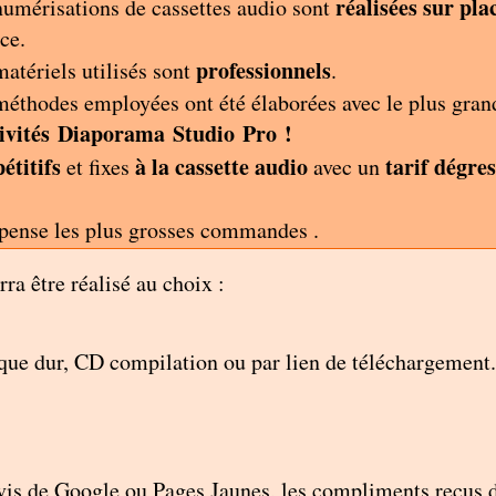
réalisées sur pla
numérisations de cassettes audio
sont
nce.
professionnels
matériels utilisés
sont
.
 méthodes employées
ont été élaborées avec le plus gran
sivités Diaporama Studio Pro !
étitifs
à la cassette audio
tarif dégres
et fixes
avec un
ense les plus grosses commandes
.
ra être réalisé au choix :
que dur, CD compilation ou par lien de téléchargement.
vis de Google ou Pages Jaunes, les compliments reçus de