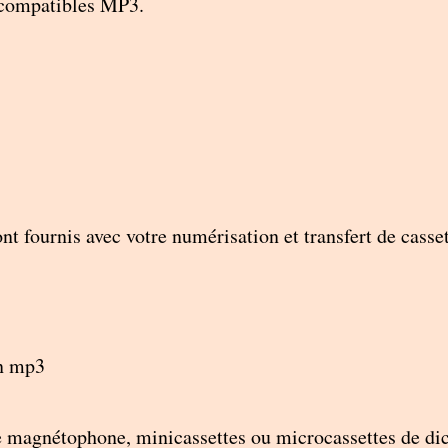
s compatibles MP3.
ront fournis avec votre numérisation et transfert de cas
n mp3
de magnétophone, minicassettes ou microcassettes de di