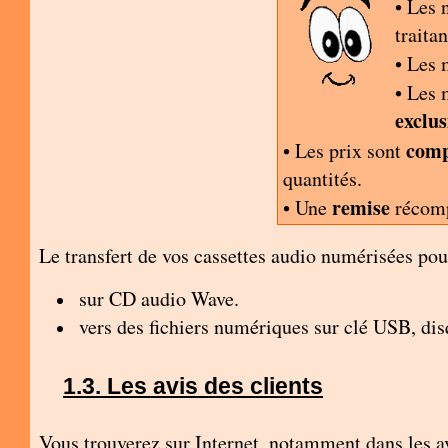
• Les 
traita
• Les 
• Les
exclu
comp
• Les prix sont
quantités.
remise
• Une
récomp
Le transfert de vos cassettes audio numérisées pour
sur CD audio Wave.
vers des fichiers numériques
sur clé USB, dis
Les avis des clients
Vous trouverez sur Internet, notamment dans les a